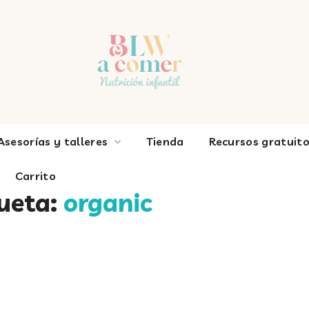
gratuitos
Libros
Blog
Sobre mí
Carrit
Asesorías y talleres
Tienda
Recursos gratuit
Carrito
queta:
organic